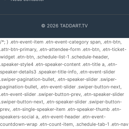
© 2026 TADDART.TV
/*; } .etn-event-item .etn-event-category span, .etn-btn,
.attr-btn-primary, .etn-attendee-form .etn-btn, .etn-ticket-
widget .etn-btn, .schedule-list-1 .schedule-header,
.speaker-style4 .etn-speaker-content .etn-title a, .etn-
speaker-details3 .speaker-title-info, .etn-event-slider
.swiper-pagination-bullet, .etn-speaker-slider .swiper-
pagination-bullet, .etn-event-slider .swiper-button-next,
.etn-event-slider .swiper-button-prev, .etn-speaker-slider
.swiper-button-next, .etn-speaker-slider .swiper-button-
prev, .etn-single-speaker-item .etn-speaker-thumb .etn-
speakers-social a, .etn-event-header .etn-event-
countdown-wrap .etn-count-item, .schedule-tab-1 .etn-nav