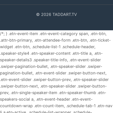
© 2026 TADDART.TV
/*; } .etn-event-item .etn-event-category span, .etn-btn,
.attr-btn-primary, .etn-attendee-form .etn-btn, .etn-ticket-
widget .etn-btn, .schedule-list-1 .schedule-header,
.speaker-style4 .etn-speaker-content .etn-title a, .etn-
speaker-details3 .speaker-title-info, .etn-event-slider
.swiper-pagination-bullet, .etn-speaker-slider .swiper-
pagination-bullet, .etn-event-slider .swiper-button-next,
.etn-event-slider .swiper-button-prev, .etn-speaker-slider
.swiper-button-next, .etn-speaker-slider .swiper-button-
prev, .etn-single-speaker-item .etn-speaker-thumb .etn-
speakers-social a, .etn-event-header .etn-event-
countdown-wrap .etn-count-item, .schedule-tab-1 .etn-nav
li a.etn-active, .schedule-list-wrapper .schedule-