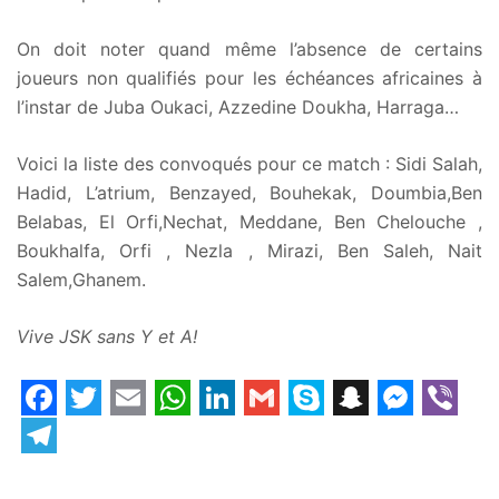
On doit noter quand même l’absence de certains
joueurs non qualifiés pour les échéances africaines à
l’instar de Juba Oukaci, Azzedine Doukha, Harraga…
Voici la liste des convoqués pour ce match : Sidi Salah,
Hadid, L’atrium, Benzayed, Bouhekak, Doumbia,Ben
Belabas, El Orfi,Nechat, Meddane, Ben Chelouche ,
Boukhalfa, Orfi , Nezla , Mirazi, Ben Saleh, Nait
Salem,Ghanem.
Vive JSK sans Y et A!
Facebook
Twitter
Email
WhatsApp
LinkedIn
Gmail
Skype
Snapchat
Messe
Vibe
Telegram