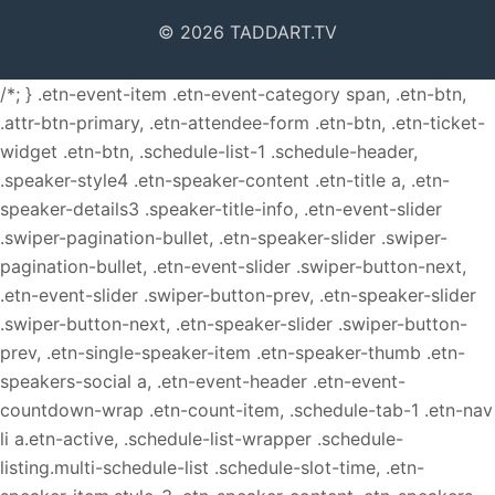
© 2026 TADDART.TV
/*; } .etn-event-item .etn-event-category span, .etn-btn,
.attr-btn-primary, .etn-attendee-form .etn-btn, .etn-ticket-
widget .etn-btn, .schedule-list-1 .schedule-header,
.speaker-style4 .etn-speaker-content .etn-title a, .etn-
speaker-details3 .speaker-title-info, .etn-event-slider
.swiper-pagination-bullet, .etn-speaker-slider .swiper-
pagination-bullet, .etn-event-slider .swiper-button-next,
.etn-event-slider .swiper-button-prev, .etn-speaker-slider
.swiper-button-next, .etn-speaker-slider .swiper-button-
prev, .etn-single-speaker-item .etn-speaker-thumb .etn-
speakers-social a, .etn-event-header .etn-event-
countdown-wrap .etn-count-item, .schedule-tab-1 .etn-nav
li a.etn-active, .schedule-list-wrapper .schedule-
listing.multi-schedule-list .schedule-slot-time, .etn-